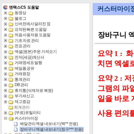
엔택스CS 도움말
동영상
블로그
신버전에서 달라진 점
요약된 빠른 도움말
처음 사용자용 도움말
기초 자료 관리
전표 관리
엑셀(원본) 주문 가져오기
전자(세금)계산서
거래명세표 발행
메일폼 공유
거래원장
통계관리
DB 관리
휴지통 (삭제자료 복원)
부가세신고
재고증감
회계관리
(무료) 유틸리티
커스터마이징
배달관리 엑셀 내보내기 (백** 전용)
장바구니 엑셀 내보내기 (청구*** 전용)